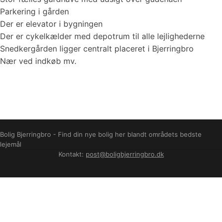
Parkering i gården
Der er elevator i bygningen
Der er cykelkælder med depotrum til alle lejlighederne
Snedkergården ligger centralt placeret i Bjerringbro
Nær ved indkøb mv.
Bolig Bjerringbro - Find din nye bolig her blandt områdets bedste
lejemål
Kontakt:
post@boligbjerringbro.dk