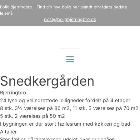
Bolig Bjerringbro - Find din nye bolig her blandt områdets bedste
lejemål
post@boligbjerringbro.dk
Snedkergården
Bjerringbro
24 lyse og velindrettede lejligheder fordelt på 4 etager
8 stk. 3½ værelses på 86 m2, 11 stk. 3 værelses på 70 m2,
5 stk. 2 værelses på 50 m2
I bygningen er der stort fællesrum med køkken og bad
Altaner
Stor fælles gårdhave med udsigt over gudenåen