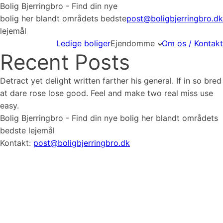
Bolig Bjerringbro - Find din nye
bolig her blandt områdets bedste
post@boligbjerringbro.dk
lejemål
Ledige boliger
Ejendomme
Om os / Kontakt
Recent Posts
Detract yet delight written farther his general. If in so bred
at dare rose lose good. Feel and make two real miss use
easy.
Bolig Bjerringbro - Find din nye bolig her blandt områdets
bedste lejemål
Kontakt:
post@boligbjerringbro.dk